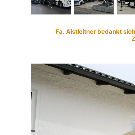
Fa. Aistleitner bedankt sic
Z